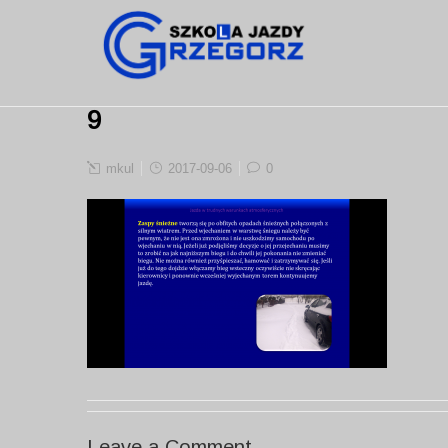
9
mkul
2017-09-06
0
Leave a Comment