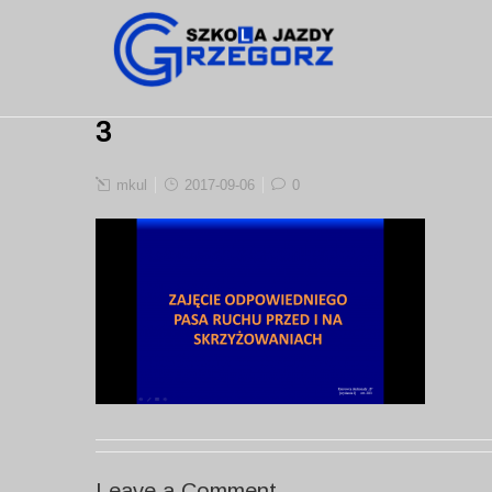
3
mkul
2017-09-06
0
Leave a Comment