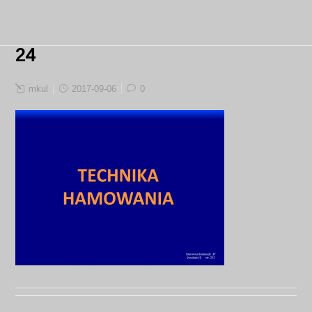
24
mkul
2017-09-06
0