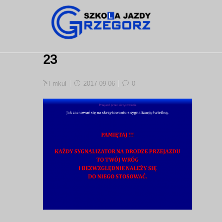
23
mkul
2017-09-06
0