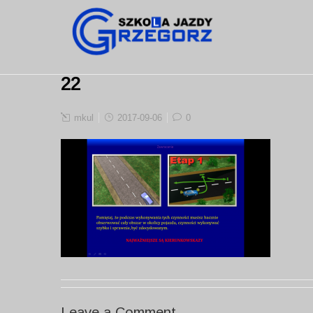
22
mkul
2017-09-06
0
Leave a Comment