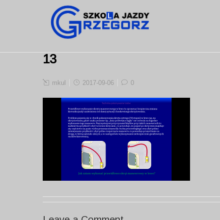
13
mkul
2017-09-06
0
Leave a Comment